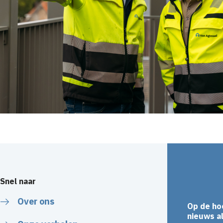
Snel naar
Over ons
Op de ho
nieuws al