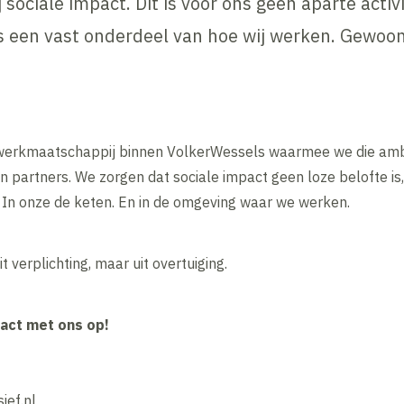
ociale impact. Dit is voor ons geen aparte activit
s een vast onderdeel van hoe wij werken. Gewoon
e werkmaatschappij binnen VolkerWessels waarmee we die amb
 partners. We zorgen dat sociale impact geen loze belofte is,
 In onze de keten. En in de omgeving waar we werken.
 verplichting, maar uit overtuiging.
act met ons op!
ief.nl