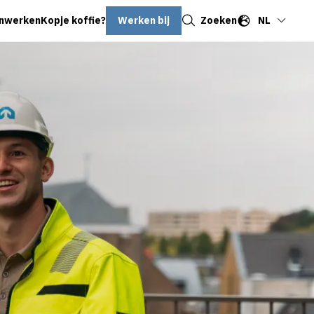
Sluiten
Werken bij
Zoeken
NL
nwerken
Kopje koffie?